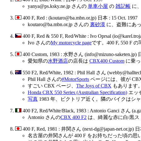
yanya@ps.ksky.ne.jp さんの
単車小屋
の
雑記帳
に、
400 F, Red : (koutaro@ba.mbn.or.jp) 日本 : 15 Oct. 1997
koutaro@ba.mbn.or.jp さんの
裏砂漠
に、盗難にあっ
400 F, Red & 550 F, Red/White : Ivo Oprsal (io@karel.tr
Ivo さんの
My motorcycle page
です。400 F, 550 
400 Custom, 1983 : 水野さん (info@mizuno-saketen.jp) 日
愛知県の
水野酒店
の店長は
CBX400 Custom
に乗っ
550 F2, Red/White, 1982 : Phil Hall さん (webby@hal
Phil Hall さんの
#MotorSports
ページには、彼が CBX
すごい CBX ページ、
The Joys of CBX
もあります
Honda CBX 550 Series (Australian Specification)
エッ
写真
1983 年、ビクトリア近く。隣のバイクはシャフトドラ
400 F2, Red/White/Black, 1983 : Antonio Ganci さん (a.
Antonio さんの
CBX 400 F2
は、綺麗な赤に白/黒
400 F, Red, 1981 : 井関さん (next-dg@japan-net.or.jp) 日
名古屋の井関さんが 400 F をお持ちだった頃の