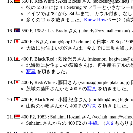
550 F, Red/White : Axel Bloess さん (abloess@gmx.net)
彼の 550 F には 4-1 Sebring マフラーと小
ドイツでは '82 から '84 年まで、カウル付き、な
多くの Tips を戴きました。
Know How
ページ（英
550 F, 1982 : Les Brady さん (labrady@ozemail.com.
400 F : Nさん (nnn@pop17.odn.ne.jp) 日本 : 20 Sep 199
大阪にお住まいのNさんは、今までに三度も盗ま
400 F, Black/Red : 萩原光典さん (mitsunori_hagiwara@zend
北海道にお住まいの萩原さんは、再生産モデルの黒/赤
写真
を頂きました。
400 F, Red/White : 藤田さん (vamos@purple.plala.or.jp) 
茨城の藤田さんから 400 F の
写真
を頂きました。
400 F, Black/Red : 小幡 紀彦さん (norihiko@mvg.biglobe.
山梨の小幡さんから 400 F の
写真
を頂きました。
400 F2, 1983 : Suhaimi Hozani さん (yeehah_man@ya
Suhaimi さんからの 400 F2 の
手紙
。 (
原文
もありま