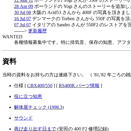
12 Mar 11
ポーランドの Yogi さんが 550F のスト
28 Apr 09
ポーランドの Yogi さんのストーリーを追
30 Jul 08
大阪の Acid53 さんから 400F の写真を頂きま
16 Jul 07
デンマークの Torben さんから 550F の写真
07 Jul 07
イタリアの Sandro さんが 550F2 のレスト
------->
更新履歴
WANTED
各種情報募集中です。特に排気音、保存の知恵、アフタ
資料
当時の資料をお持ちの方は連絡下さい。 （ '81,'82 年ごろ
仕様 [
CBX400/550
] [
RS400R パーツ情報
]
役に立つ知恵
解体屋チェック (1998.3)
サウンド
再び走り出す日まで
(安田の 400 F2 修理記録)