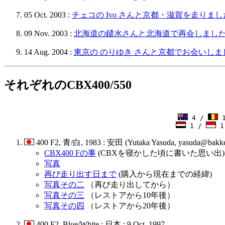
05 Oct. 2003 :
チェコの Ivo さんと京都・滋賀を走りま
09 Nov. 2003 :
北海道の鑓水さんと北海道で再会しまし
14 Aug. 2004 :
東京の のりゆき さんと京都でお会いしま
それぞれのCBX400/550
4 /
1
1 /
1
400 F2, 青/白, 1983 : 安田 (Yutaka Yasuda, yasuda@bakker
CBX400 Fの事
(CBXを寝かした頃に書いた思い出
写真
再び走り出す日まで
(購入から現在までの経緯)
写真その二
（再び走り出してから）
写真その三
（レストアから10年後）
写真その四
（レストアから20年後）
400 F2, Blue/White : 日本 : 9 Oct. 1997