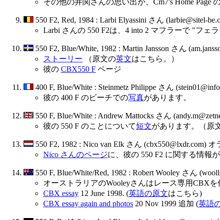
その他の井関さんの思い出が、Cm7's Home Page 
550 F2, Red, 1984 : Larbi Elyassini さん (larbie@sitel-
Larbi さんの 550 F2は、4 into 2 マフラーで 
550 F2, Blue/White, 1982 : Martin Jansson さん (am.j
ストーリー
（原文の
英文
はこちら。）
彼の
CBX550 F
ページ
400 F, Blue/White : Steinmetz Philippe さん (stein01@i
彼の 400 F のビーチでの
写真
があります。
550 F, Blue/White : Andrew Mattocks さん (andy.m@ze
彼の 550 F のことについて
短文
があります。（原
550 F2, 1982 : Nico van Elk さん (cbx550@lxdr.com) 
Nico さんのページ
に、彼の 550 F2 に関する情
550 F, Blue/White/Red, 1982 : Robert Wooley さん (w
オーストラリアのWooleyさんはレース専用CBX
CBX essay
12 June 1998. (
英語の原文
はこちら)
CBX essay again and photos
20 Nov 1999 追加 (
英語