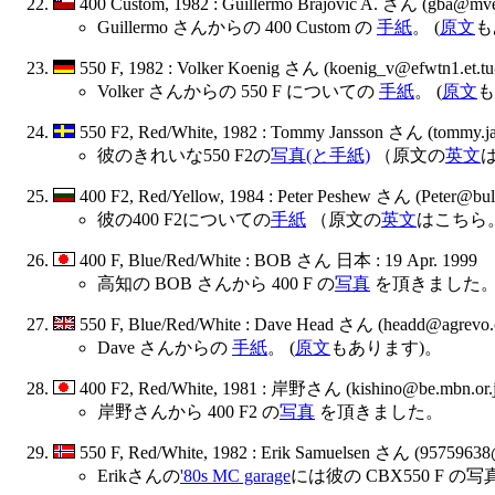
400 Custom, 1982 : Guillermo Brajovic A. さん (gba@mvel
Guillermo さんからの 400 Custom の
手紙
。 (
原文
も
550 F, 1982 : Volker Koenig さん (koenig_v@efwtn1.et.t
Volker さんからの 550 F についての
手紙
。 (
原文
も
550 F2, Red/White, 1982 : Tommy Jansson さん (tommy
彼のきれいな550 F2の
写真(と手紙)
（原文の
英文
400 F2, Red/Yellow, 1984 : Peter Peshew さん (Peter@
彼の400 F2についての
手紙
（原文の
英文
はこちら
400 F, Blue/Red/White : BOB さん 日本 : 19 Apr. 1999
高知の BOB さんから 400 F の
写真
を頂きました
550 F, Blue/Red/White : Dave Head さん (headd@agrev
Dave さんからの
手紙
。 (
原文
もあります)。
400 F2, Red/White, 1981 : 岸野さん (kishino@be.mbn.or.
岸野さんから 400 F2 の
写真
を頂きました。
550 F, Red/White, 1982 : Erik Samuelsen さん (95759
Erikさんの
'80s MC garage
には彼の CBX550 F 