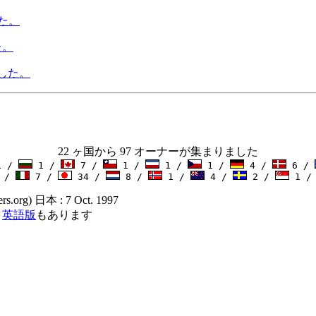
した。
た。
した。
22 ヶ国から 97 オーナーが集まりました
 /
1 /
7 /
1 /
1 /
1 /
4 /
6 /
 /
7 /
34 /
8 /
1 /
4 /
2 /
1 
s.org) 日本 : 7 Oct. 1997
)
英語版
もあります