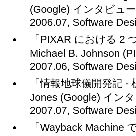
(Google) インタビュー
2006.07, Software Des
「PIXAR における 2
Michael B. Johnso
2007.06, Software Des
「情報地球儀開発記 - 机
Jones (Google) イ
2007.07, Software Des
「Wayback Machine