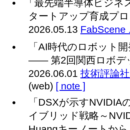
「最先端半導体ビジネス
タートアップ育成プロ
2026.05.13
FabScen
「AI時代のロボット
―― 第2回関西ロボ
2026.06.01
技術評論社 Gi
(web)
[ note ]
「DSXが示すNVIDI
イブリッド戦略～NVIDIA GT
Huangキーノートから