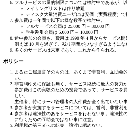
フルサービスの量的制限については検討中であるが、
メイリングリストは作り放題
ディスク大量消費ユーザには安価（実費程度）で
参加費は一年間で以下の様な数字で検討中。
フルサービス会員は 25,000 円～ 30,000 円
学生割引会員は 5,000 円～ 10,000 円
途中参加の会員も、費用は 1998 年 4 月からサービ
例えば 10 月を過ぎて、残り期間が少なすぎるように
多くのサービスは未定であり、これから作られる。
ポリシー
まるたご屋運営そのものは、あくまで非営利、互助会
い。
非営利ゆえに保証も無く、サービス継続に最大の努力
参加費はこの実験のための投資であって、サービスを
しい。
主催者、特にサーバ管理者の人件費が全く出ていない
参加者が実施するサービスについては、営利、非営利
参加者は違法性のあるサービスを行わない事。違法性
に行くための互助会ではない事に注意。
利用権の第三者への転売、譲渡は認めない。