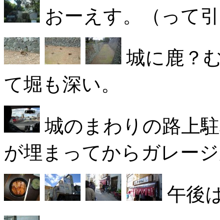
おーえす。（って引
城に鹿？む
て堀も深い。
城のまわりの路上駐
が埋まってからガレージ
午後