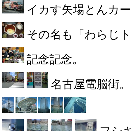
イカす矢場とんカー
その名も「わらじト
記念記念。
名古屋電脳街。
フシ