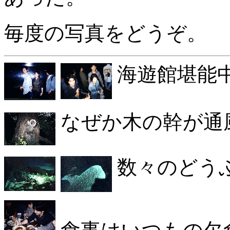
毎度の写真をどうぞ。
海遊館堪能
なぜか木の幹が通
数々のどう
食事はいつもの欠